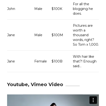
For all the
John
Male
$100K
blogging he
does.
Pictures are
worth a
Jane
Male
$100M
thousand
words, right?
So Tom x 1,000.
With hair like
Jane
Female
$100B
that?! Enough
said…
Youtube, Vimeo Video