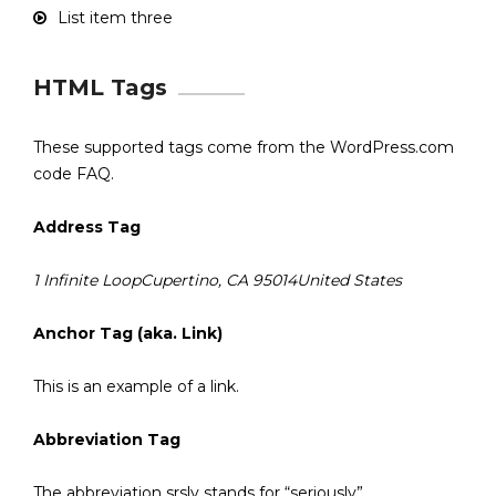
List item three
HTML Tags
These supported tags come from the WordPress.com
code
FAQ
.
Address Tag
1 Infinite LoopCupertino, CA 95014United States
Anchor Tag (aka. Link)
This is an example of a
link
.
Abbreviation Tag
The abbreviation
srsly
stands for “seriously”.