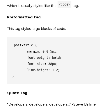
<code>
which is usually styled like the
tag.
Preformatted Tag
This tag styles large blocks of code.
.post-title {

	margin: 0 0 5px;

	font-weight: bold;

	font-size: 38px;

	line-height: 1.2;

}
Quote Tag
Developers, developers, developers…
–Steve Ballmer