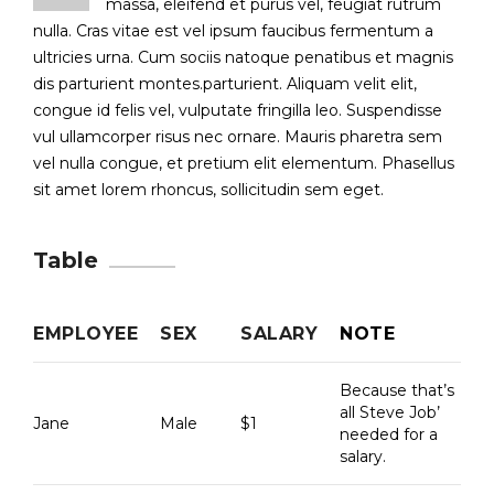
massa, eleifend et purus vel, feugiat rutrum
nulla. Cras vitae est vel ipsum faucibus fermentum a
ultricies urna. Cum sociis natoque penatibus et magnis
dis parturient montes.parturient. Aliquam velit elit,
congue id felis vel, vulputate fringilla leo. Suspendisse
vul ullamcorper risus nec ornare. Mauris pharetra sem
vel nulla congue, et pretium elit elementum. Phasellus
sit amet lorem rhoncus, sollicitudin sem eget.
Table
EMPLOYEE
SEX
SALARY
NOTE
Because that’s
all Steve Job’
Jane
Male
$1
needed for a
salary.